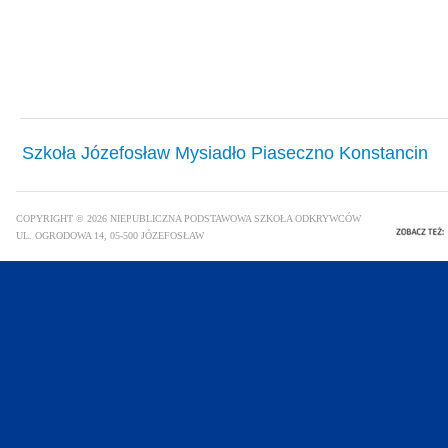
Szkoła Józefosław Mysiadło Piaseczno Konstancin
COPYRIGHT © 2026 NIEPUBLICZNA PODSTAWOWA SZKOŁA ODKRYWCÓW
UL. OGRODOWA 14, 05-500 JÓZEFOSŁAW