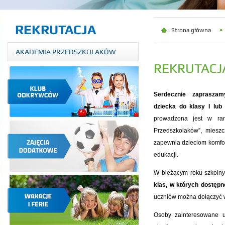
REKRUTACJA
Strona główna
AKADEMIA PRZEDSZKOLAKÓW
REKRUTACJ
Serdecznie zapraszam
dziecka do klasy I lub
prowadzona jest w ram
Przedszkolaków”, miesz
zapewnia dzieciom komfor
edukacji.
W bieżącym roku szkoln
klas, w których dostępn
uczniów można dołączyć 
Osoby zainteresowane u