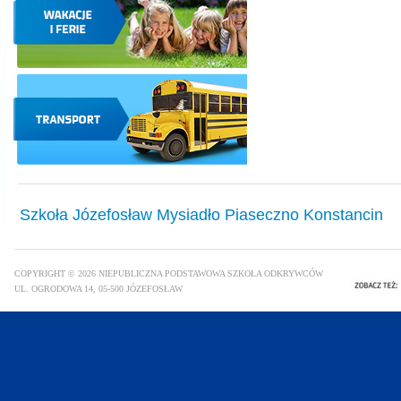
Szkoła Józefosław Mysiadło Piaseczno Konstancin
COPYRIGHT © 2026 NIEPUBLICZNA PODSTAWOWA SZKOŁA ODKRYWCÓW
UL. OGRODOWA 14, 05-500 JÓZEFOSŁAW